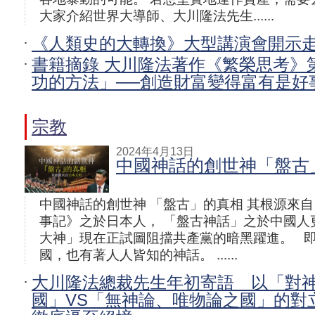
大家介紹世界大導師、大川隆法先生......
《人類史的大轉換》大型講演會開示
書籍摘錄 大川隆法著作《繁榮思考》
功的方法」──創造財富變得富有是好
宗教
2024年4月13日
中國神話的創世神「盤古
中國神話的創世神 「盤古」的真相 其根源來自
事記》之於日本人， 「盤古神話」之於中國人
大神」現在正試圖阻擋共產黨的暗黑躍進。 
國，也有著人人皆知的神話。 ......
大川隆法總裁先生年初寄語 以「對
國」VS「無神論、唯物論之國」的對