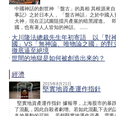
中國神話的創世神 「盤古」的真相 其根源來自
事記》之於日本人， 「盤古神話」之於中國人
大神」現在正試圖阻擋共產黨的暗黑躍進。 
國，也有著人人皆知的神話。 ......
大川隆法總裁先生年初寄語 以「對
國」VS「無神論、唯物論之國」的對
徹底逼至絕境
世間的地獄是如何被創造出來的？
經濟
2015年8月21日
堅實地資產運作指針
堅實地資產運作指針 據報導，上海股市的暴
了混亂，因此自殺者劇增。若如此混亂下去的
各地暴動的可能。 若想堅實地運作資產，需要