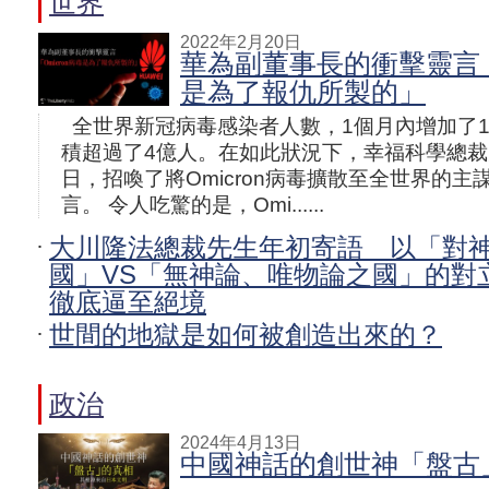
世界
2022年2月20日
華為副董事長的衝擊靈言「O
是為了報仇所製的」
全世界新冠病毒感染者人數，1個月內增加了
積超過了4億人。在如此狀況下，幸福科學總裁
日，招喚了將Omicron病毒擴散至全世界的
言。 令人吃驚的是，Omi......
大川隆法總裁先生年初寄語 以「對
國」VS「無神論、唯物論之國」的對
徹底逼至絕境
世間的地獄是如何被創造出來的？
政治
2024年4月13日
中國神話的創世神「盤古