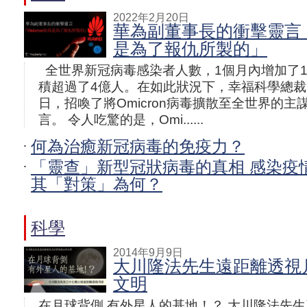
2022年2月20日
華為副董事長的衝擊靈言「O
是為了報仇所製的」
全世界新冠病毒感染者人數，1個月內增加了
積超過了4億人。在如此狀況下，幸福科學總裁
日，招喚了將Omicron病毒擴散至全世界的
言。 令人吃驚的是，Omi......
何為治癒新冠病毒的免疫力？
「靈查」新型冠狀病毒的真相 感染疫
其「對策」為何？
科學
2014年9月9日
大川隆法先生遠距離透視
文明
在月球背側 有外星人的基地！？ 大川隆法先